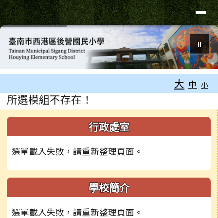
臺南市西港區後營國民小學
導覽列
跳至主內容區
⏸
工具列
大
中
小
頁尾區域
主內容區域
所選模組不存在！
左邊區域內容
行政處室
選單載入失敗，請重新整理頁面。
學校簡介
選單載入失敗，請重新整理頁面。