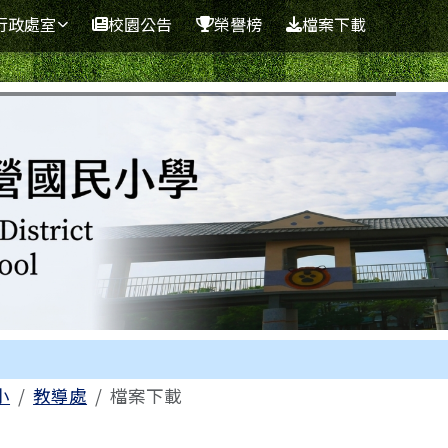
學
行政處室
校園公告
榮譽榜
檔案下載
區域
小
教導處
檔案下載