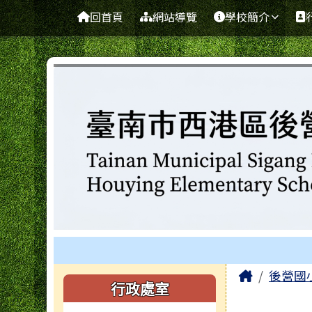
臺南市西港區後營國民小
導覽列
跳至主內容區
回首頁
網站導覽
學校簡介
工具列
頁尾區域
主內容
Home
後營國
左邊區域內容
行政處室