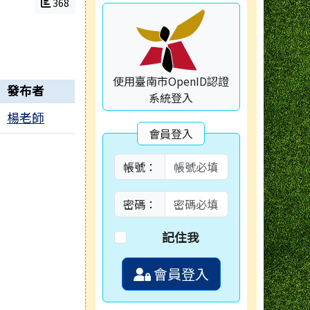
368
使用臺南市OpenID認證
發布者
系統登入
楊老師
會員登入
帳號：
密碼：
記住我
會員登入