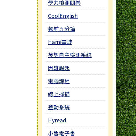
學力檢測問卷
CoolEnglish
餐前五分鐘
Hami書城
英語自主檢測系統
因雄崛起
電腦課程
線上掃描
差勤系統
Hyread
小魯電子書