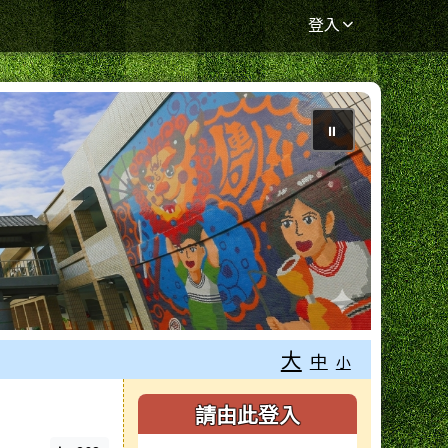
登入
⏸
大
中
小
右邊區域內容
請由此登入