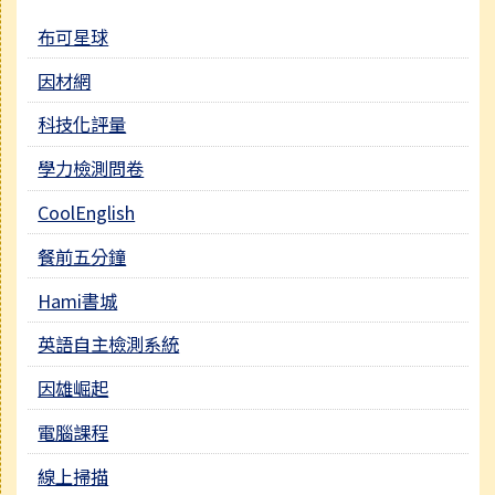
布可星球
因材網
科技化評量
學力檢測問卷
CoolEnglish
餐前五分鐘
Hami書城
英語自主檢測系統
因雄崛起
電腦課程
線上掃描