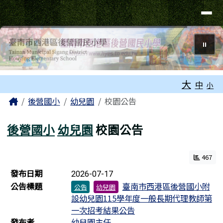
臺南市西港區後營國民小學
導覽列
跳至主內容區
⏸
工具列
大
中
小
頁尾區域
主內容區域
Home
後營國小
幼兒園
校園公告
後營國小
幼兒園
校園公告
467
新聞列表
發布日期
2026-07-17
公告標題
臺南市西港區後營國小附
公告
幼兒園
設幼兒園115學年度一般長期代理教師第
一次招考結果公告
發布者
幼兒園主任