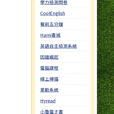
學力檢測問卷
CoolEnglish
餐前五分鐘
Hami書城
英語自主檢測系統
因雄崛起
電腦課程
線上掃描
差勤系統
Hyread
小魯電子書