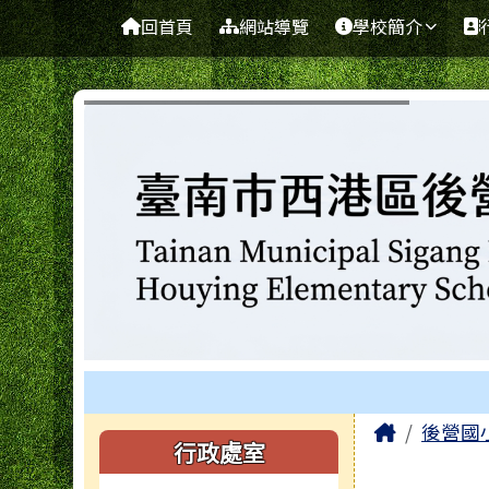
臺南市西港區後營國民小
導覽列
跳至主內容區
回首頁
網站導覽
學校簡介
工具列
頁尾區域
主內容
Home
後營國
左邊區域內容
行政處室