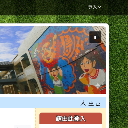
登入
⏸
大
中
小
右邊區域內容
請由此登入