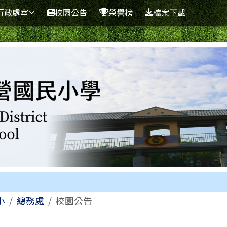
學
行政處室
校園公告
榮譽榜
檔案下載
區域
小
總務處
校園公告