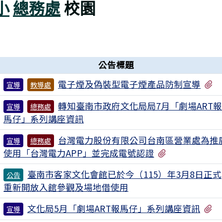
小
總務處
校園
公告標題
有
電子煙及偽裝型電子煙產品防制宣導
宣導
教導處
轉知臺南市政府文化局局7月「劇場ART
宣導
總務處
馬仔」系列講座資訊
台灣電力股份有限公司台南區營業處為推
宣導
總務處
有1個附檔
使用「台灣電力APP」並完成電號認證
臺南市客家文化會館已於今（115）年3月8日正式
公告
重新開放入館參觀及場地借使用
有
文化局5月「劇場ART報馬仔」系列講座資訊
宣導