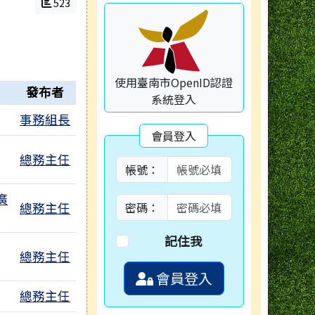
523
使用臺南市OpenID認證
發布者
系統登入
1個附檔
事務組長
會員登入
報
總務主任
帳號：
廣
總務主任
密碼：
記住我
總務主任
會員登入
1個附檔
總務主任