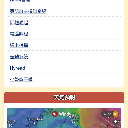
英語自主檢測系統
因雄崛起
電腦課程
線上掃描
差勤系統
Hyread
小魯電子書
天氣預報