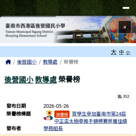
臺南市西港區後營國民小學
導覽列
跳至主內容區
⏸
工具列
大
中
小
頁尾區域
主內容區域
Home
後營國小
教導處
榮譽榜
後營國小
教導處
榮譽榜
352
榮譽榜列表
發布日期
2026-05-26
榮譽榜標題
賀學生參加臺南市第24屆
榮譽榜
中正盃太極拳推手錦標賽榮獲佳績
發布者
學務組長